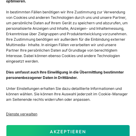
optimieren.
Nachfolge Experten AG, einem führenden
In bestimmten Fällen benötigen wir Ihre Zustimmung zur Verwendung
Beratungsunternehmen für Unternehmenstransaktionen.
von Cookies und anderen Technologien durch uns und unsere Partner,
um persönliche Daten auf Ihrem Gerät zu speichern und abzurufen, um
personalisierte Anzeigen und Inhalte, Anzeigen- und Inhaltemessung,
Services
Hilfreich
Erkenntnisse über Zielgruppen und Produktentwicklung vorzunehmen.
Unternehmensbewertung
Methoden
Ihre Zustimmung benötigen wir außerdem für die Einbindung externer
Multimedia- Inhalte. In einigen Fällen verarbeiten wir und unsere
Firma verkaufen
Blog
Partner Ihre persönlichen Daten auf Grundlage von berechtigtem
Interesse. Dabei können ebenso Cookies und andere Technologien
Firma kaufen
Glossar
eingesetzt werden.
Dies umfasst auch Ihre Einwilligung in die Übermittlung bestimmter
personenbezogener Daten in Drittländer.
Unternehmen
Über uns
Unter Einstellungen erhalten Sie dazu detaillierte Informationen und
können wählen. Sie können Ihre Auswahl jederzeit im Cookie-Manager
Disclaimer
am Seitenende rechts widerrufen oder anpassen.
Kontakt
Dienste verwalten
+41 58 220 55 50
SmartValue in Kooperation mit der
AKZEPTIEREN
Schweizer Nachfolge AG