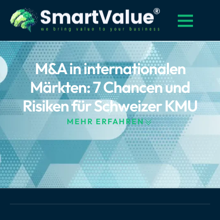
M&A in internationalen
Märkten: 7 Chancen und
Risiken für Schweizer KMU
MEHR ERFAHREN